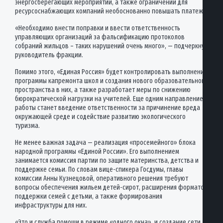
энергосберегающих мероприятий, а также ограничений для
ресурсоснабжающих компаний необоснованно повышать платежи.
«Необходимо внести поправки и ввести ответственность
управляющих организаций за фальсификацию протоколов
собраний жильцов – таких нарушений очень много», — подчеркнул
руководитель фракции.
Помимо этого, «Единая Россия» будет контролировать выполнение
программы капремонта школ и создания нового образовательного
пространства в них, а также разработает меры по снижению
бюрократической нагрузки на учителей. Еще одним направлением
работы станет введение ответственности за причинение вреда
окружающей среде и содействие развитию экологического
туризма.
Не менее важная задача — реализация «просемейного» блока
народной программы «Единой России». Его выполнением
занимается комиссия партии по защите материнства, детства и
поддержке семьи. По словам вице-спикера Госдумы, главы
комиссии Анны Кузнецовой, оперативного решения требуют
вопросы обеспечения жильем детей-сирот, расширения форматов
поддержки семей с детьми, а также формирования
инфраструктуры для них.
«Это и служба помощи в режиме «одного окна», и создание сети