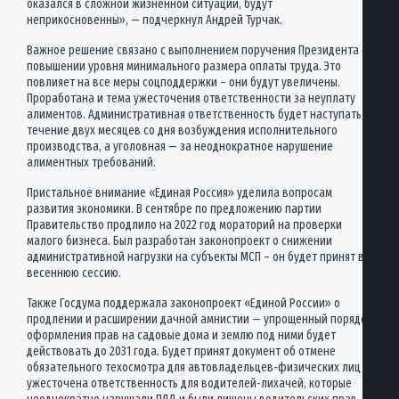
оказался в сложной жизненной ситуации, будут
неприкосновенны», — подчеркнул Андрей Турчак.
Важное решение связано с выполнением поручения Президента о
повышении уровня минимального размера оплаты труда. Это
повлияет на все меры соцподдержки – они будут увеличены.
Проработана и тема ужесточения ответственности за неуплату
алиментов. Административная ответственность будет наступать в
течение двух месяцев со дня возбуждения исполнительного
производства, а уголовная — за неоднократное нарушение
алиментных требований.
Пристальное внимание «Единая Россия» уделила вопросам
развития экономики. В сентябре по предложению партии
Правительство продлило на 2022 год мораторий на проверки
малого бизнеса. Был разработан законопроект о снижении
административной нагрузки на субъекты МСП – он будет принят в
весеннюю сессию.
Также Госдума поддержала законопроект «Единой России» о
продлении и расширении дачной амнистии — упрощенный порядок
оформления прав на садовые дома и землю под ними будет
действовать до 2031 года. Будет принят документ об отмене
обязательного техосмотра для автовладельцев-физических лиц и
ужесточена ответственность для водителей-лихачей, которые