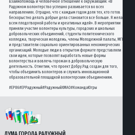
взаимопомощь и человечное отношение к окружающим: «В
Радужном волонтерство успешно развивается во всех
направлениях. Отрадно, что с каждым годом доля тех, кто готов
бескорыстно делать добрые дела становится все больше. Я желаю
всем плодотворной работы и креативных идей». В мероприятии
приняли участие волонтеры культуры, городских и школьных
добровольческих объединений, студенты политехнического
колледжа, творческая молодежь, члены Молодежной палаты, МГЕР
и представители социально ориентированных некоммерческих
организаций. Молодые люди в открытом формате представляли
свои идеи, которые позволят выработать новые формы
волонтерства и вовлечь горожан в добровольческую
деятельность. Отметим, что проект Добру.Рад создан для того,
чтобы объединить волонтеров и служить инновационной
образовательной площадкой волонтерским объединениям.
#ЕР86#ЕРРадужный#РадужныйХМАО#КомандаЮгры
ДУМА ГОРОДА РАДУЖНЫЙ