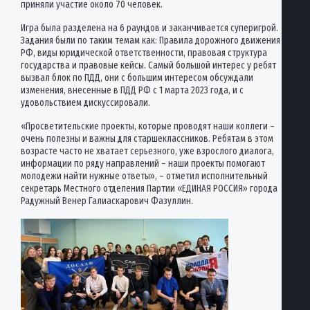
приняли участие около 70 человек.
Игра была разделена на 6 раундов и заканчивается суперигрой.
Задания были по таким темам как: Правила дорожного движения
РФ, виды юридической ответственности, правовая структура
государства и правовые кейсы. Самый большой интерес у ребят
вызвал блок по ПДД, они с большим интересом обсуждали
изменения, внесенные в ПДД РФ с 1 марта 2023 года, и с
удовольствием дискуссировали.
«Просветительские проекты, которые проводят наши коллеги –
очень полезны и важны для старшеклассников. Ребятам в этом
возрасте часто не хватает серьезного, уже взрослого диалога,
информации по ряду направлений – наши проекты помогают
молодежи найти нужные ответы», – отметил исполнительный
секретарь Местного отделения Партии «ЕДИНАЯ РОССИЯ» города
Радужный Венер Галиаскарович Фазуллин.