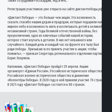
также сотрудники Росгвардии, УВД и МЧС.
Регистрация участников уже открыта на сайте диктантпобеды.рф.
«Диктант Победы» — это больше чем акция. Это возможность
сказать спасибо нашим дедам и прадедам, которые подарили нам
мирное небо и возможность жить и воспитывать детей в великой,
независимой стране. Годы Великой отечественной войны, без
преувеличения, одно из ключевых событий нашей истории,
которое стоит изучать в деталях. В них нет неважного или
случайного. Каждый день и каждый час на фронте и в тылу был
ради победы . Призываю всех принять участие в акции, чтобы
помнить», — призвал Секретарь регионального отделения партии
Борис Хохряков.
Напомним, «Диктант Победы» пройдёт 29 апреля. Акцию
организует «Единая Россия», Российское историческое общество,
Российское военно-историческое общество и движение
«Волонтёры Победы». В 2020 году в ней приняли участие 76 стран.
В 2021 году «Диктант Победы» состоится в 80 странах.