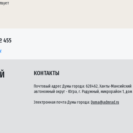
твует
№ 455
у
ЫЙ
КОНТАКТЫ
Почтовый адрес Думы города: 628462, Ханты-Мансийский
автономный округ - Югра, г. Радужный, микрорайон 1, дом 
Электронная почта Думы города:
Duma@admrad.ru