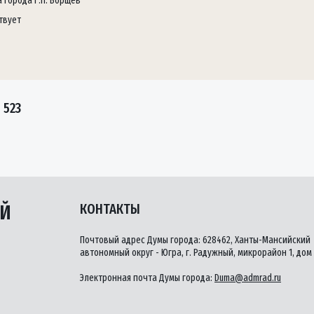
а города Г.П. Борщёв
твует
 523
ЫЙ
КОНТАКТЫ
Почтовый адрес Думы города: 628462, Ханты-Мансийский
автономный округ - Югра, г. Радужный, микрорайон 1, дом 
Электронная почта Думы города:
Duma@admrad.ru