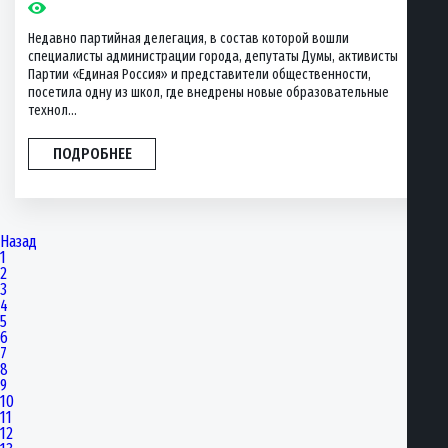
Недавно партийная делегация, в состав которой вошли
специалисты администрации города, депутаты Думы, активисты
Партии «Единая Россия» и представители общественности,
посетила одну из школ, где внедрены новые образовательные
технол...
ПОДРОБНЕЕ
Назад
1
2
3
4
5
6
7
8
9
10
11
12