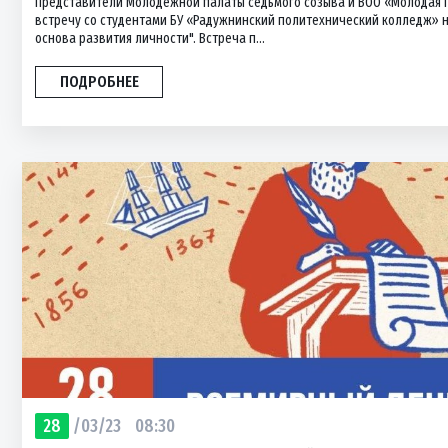
Представители Молодежной палаты седьмого созыва и ВОО «Молодая 
встречу со студентами БУ «Радужнинский политехнический колледж» н
основа развития личности". Встреча п...
ПОДРОБНЕЕ
28
/03/23
08:30