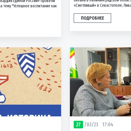
океана в Калининградской облас
Гвардия Единой России» провели
«Сметливый» в Севастополе, Лива
а тему "Успешное воспитание как
ПОДРОБНЕЕ
27
/03/23
17:04