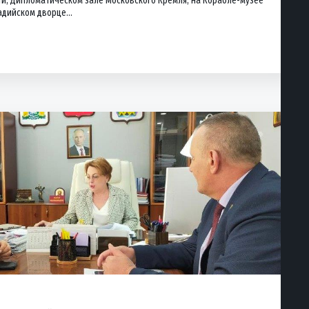
ти, Дипломатическом зале Московского Кремля, на Корабле-музее
дийском дворце...