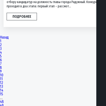
отбору кандидатур на должность главы города Радужный. Конкурс
проходил в два этапа: первый этап – рассмот...
ПОДРОБНЕЕ
Назад
1
2
3
4
5
6
7
8
9
10
11
12
13
14
15
…
48
49